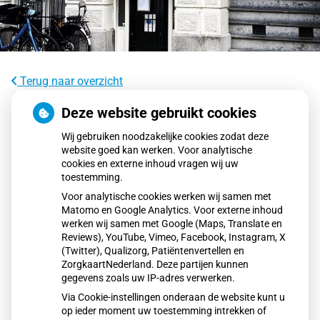
Terug naar overzicht
Via Wmo een vergoeding aanvragen
Deze website gebruikt cookies
bij de aanschaf van een scootmobiel
Wij gebruiken noodzakelijke cookies zodat deze
website goed kan werken. Voor analytische
cookies en externe inhoud vragen wij uw
Mensen met een mobiliteitsbeperking kunnen via de Wmo
toestemming.
een vergoeding krijgen voor een scootmobiel of elektrische
Voor analytische cookies werken wij samen met
rolstoel. De gemeente beoordeelt de aanvraag via een
Matomo en Google Analytics. Voor externe inhoud
Wmo-consulent. Ondersteuning kan via bruikleen of een
werken wij samen met Google (Maps, Translate en
persoonsgebonden budget. De vergoeding verschilt per
Reviews), YouTube, Vimeo, Facebook, Instagram, X
(Twitter), Qualizorg, Patiëntenvertellen en
gemeente en aanvragen kan enkele maanden duren.
ZorgkaartNederland. Deze partijen kunnen
gegevens zoals uw IP-adres verwerken.
Via Cookie-instellingen onderaan de website kunt u
Lees het hele artikel op:
Nationale zorggids
op ieder moment uw toestemming intrekken of
Publicatiedatum:
16-12-2025