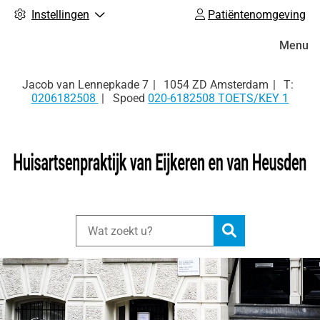
Instellingen
Patiëntenomgeving
Hoofdm
Menu
Tel:
Jacob van Lennepkade
7
1054 ZD
Amsterdam
0206182508
Spoed
020-6182508 TOETS/KEY 1
Zoeken