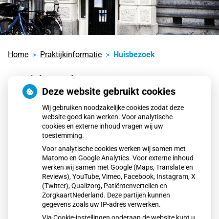
Home
Praktijkinformatie
Huisbezoek
Huisbezoek
Deze website gebruikt cookies
Wij gebruiken noodzakelijke cookies zodat deze
website goed kan werken. Voor analytische
Huisbezoek
cookies en externe inhoud vragen wij uw
toestemming.
Wanneer het niet mogelijk is om zelf naar de praktijk
Voor analytische cookies werken wij samen met
te komen, dan kan de huisarts u ook thuis bezoeken.
Matomo en Google Analytics. Voor externe inhoud
De assistente beoordeelt, eventueel samen met de
werken wij samen met Google (Maps, Translate en
huisarts, of een huisbezoek afgelegd wordt.
Reviews), YouTube, Vimeo, Facebook, Instagram, X
(Twitter), Qualizorg, Patiëntenvertellen en
Het huisbezoek is niet bedoeld voor mensen die geen
ZorgkaartNederland. Deze partijen kunnen
tijd of geen vervoer hebben om naar het gewone
gegevens zoals uw IP-adres verwerken.
spreekuur te komen.
Via Cookie-instellingen onderaan de website kunt u