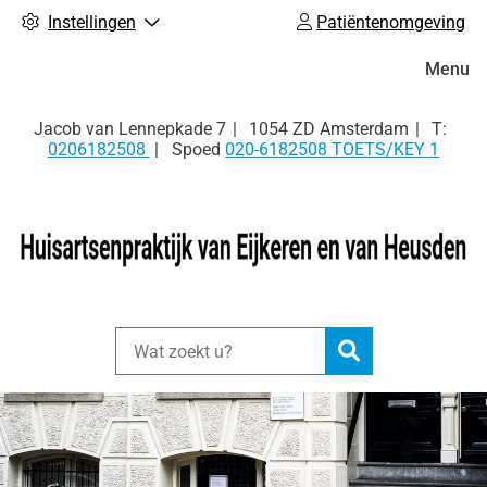
Instellingen
Patiëntenomgeving
Hoofdm
Menu
Tel:
Jacob van Lennepkade
7
1054 ZD
Amsterdam
0206182508
Spoed
020-6182508 TOETS/KEY 1
Zoeken