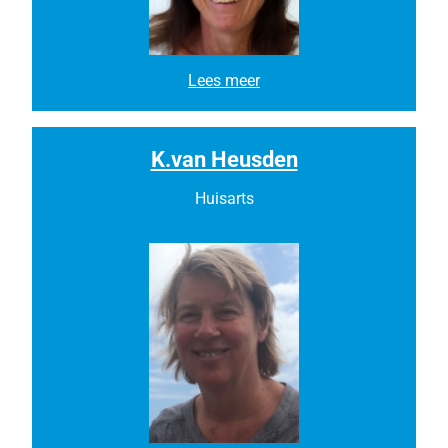
H
Lees meer
.
v
a
n
K.van Heusden
E
i
Huisarts
j
k
e
r
e
n