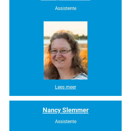
i
j
Assistente
e
r
s
M
Lees meer
o
n
i
q
Nancy Slemmer
u
e
Assistente
B