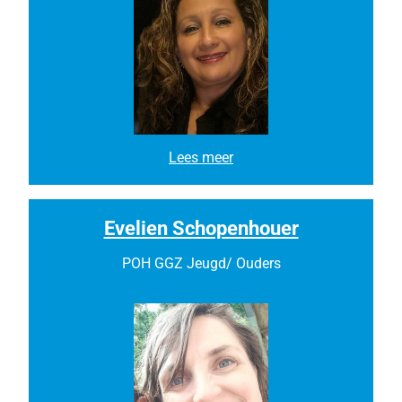
e
r
P
Lees meer
a
t
t
y
Evelien Schopenhouer
C
a
POH GGZ Jeugd/ Ouders
s
t
r
i
l
l
o
n