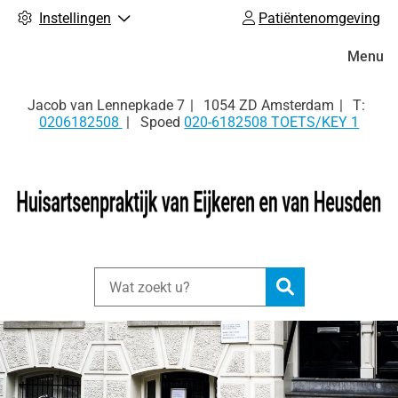
Instellingen
Patiëntenomgeving
Hoofdm
Menu
Tel:
Jacob van Lennepkade
7
1054 ZD
Amsterdam
0206182508
Spoed
020-6182508 TOETS/KEY 1
Zoeken