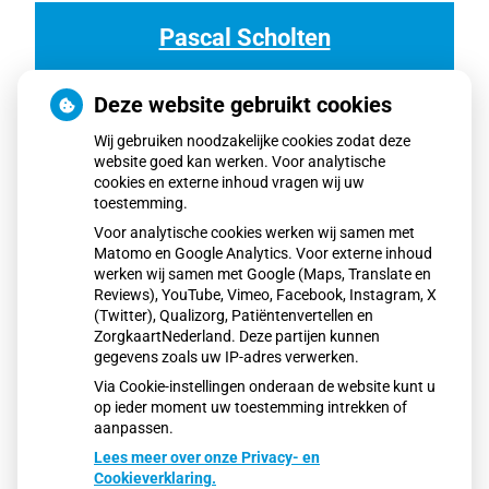
n
d
Pascal Scholten
a
v
Assistente
a
Deze website gebruikt cookies
n
d
Wij gebruiken noodzakelijke cookies zodat deze
e
website goed kan werken. Voor analytische
r
cookies en externe inhoud vragen wij uw
W
toestemming.
e
Voor analytische cookies werken wij samen met
l
Matomo en Google Analytics. Voor externe inhoud
werken wij samen met Google (Maps, Translate en
Reviews), YouTube, Vimeo, Facebook, Instagram, X
(Twitter), Qualizorg, Patiëntenvertellen en
P
Lees meer
ZorgkaartNederland. Deze partijen kunnen
a
gegevens zoals uw IP-adres verwerken.
s
c
Via Cookie-instellingen onderaan de website kunt u
a
op ieder moment uw toestemming intrekken of
l
aanpassen.
S
Lees meer over onze Privacy- en
c
Cookieverklaring.
h