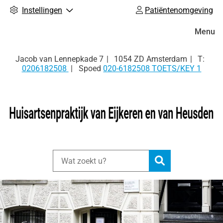
Instellingen
Patiëntenomgeving
Hoofdm
Menu
Tel:
Jacob van Lennepkade
7
1054 ZD
Amsterdam
0206182508
Spoed
020-6182508 TOETS/KEY 1
Zoeken