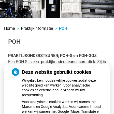
Home
Praktijkinformatie
POH
POH
PRAKTIJKONDERSTEUNER; POH-S en POH-GGZ
Een POH-S is een praktijkondersteuner-somatiek. Zij is
een gespecialiseerde verpleegkundige, en houdt
Deze website gebruikt cookies
spreekuur voor mensen met diabetes mellitus
(suikerziekte), astma/copd, hart- en vaatziekten en
Wij gebruiken noodzakelijke cookies zodat deze
website goed kan werken. Voor analytische
stoppen met roken, uiteraard in overleg met de
cookies en externe inhoud vragen wij uw
huisarts. Zij is op maandag en dinsdag aanwezig.
toestemming.
Voor analytische cookies werken wij samen met
Een POH-GGZ is een praktijkondersteuner die
Matomo en Google Analytics. Voor externe inhoud
patienten met psychische problemen ondersteunt, in
werken wij samen met Google (Maps, Translate en