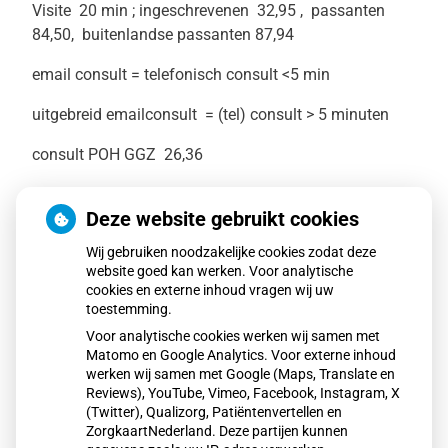
Visite 20 min ; ingeschrevenen 32,95 , passanten
84,50, buitenlandse passanten 87,94
email consult = telefonisch consult <5 min
uitgebreid emailconsult = (tel) consult > 5 minuten
consult POH GGZ 26,36
24 uurs bloeddruk 42,19
Deze website gebruikt cookies
chirurgie 119,10
Wij gebruiken noodzakelijke cookies zodat deze
website goed kan werken. Voor analytische
compressie zwachtelen 80,06
cookies en externe inhoud vragen wij uw
toestemming.
therapeutische injectie cyriax 40,23
Voor analytische cookies werken wij samen met
IUD (spiraal) inbrengen/ verwijderen 84,00
Matomo en Google Analytics. Voor externe inhoud
werken wij samen met Google (Maps, Translate en
implanon inbrengen of verwijderen 84,00
Reviews), YouTube, Vimeo, Facebook, Instagram, X
(Twitter), Qualizorg, Patiëntenvertellen en
ZorgkaartNederland. Deze partijen kunnen
reizgersvaccinatie 72,86