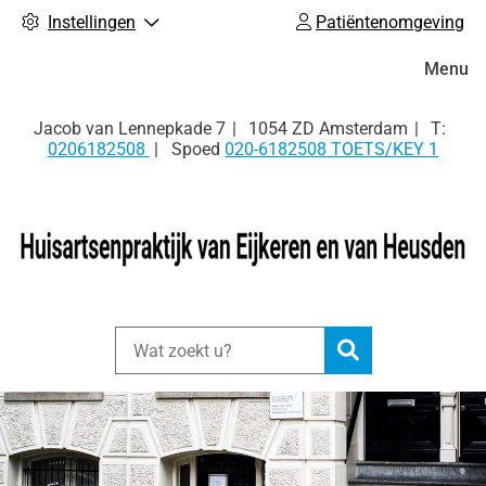
Instellingen
Patiëntenomgeving
Hoofdm
Menu
Tel:
Jacob van Lennepkade
7
1054 ZD
Amsterdam
0206182508
Spoed
020-6182508 TOETS/KEY 1
Zoeken