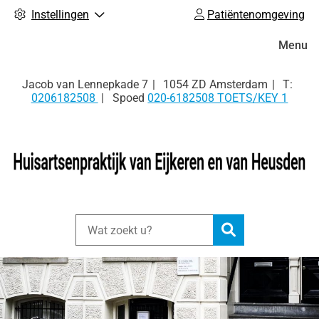
Instellingen
Patiëntenomgeving
Hoofdm
Menu
Tel:
Jacob van Lennepkade
7
1054 ZD
Amsterdam
0206182508
Spoed
020-6182508 TOETS/KEY 1
Zoeken