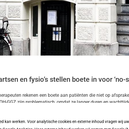
rtsen en fysio’s stellen boete in voor ‘no-
herapeuten rekenen een boete aan patiënten die niet op afsprake
 POH-GGZ zijn problematisch, omdat ze langer duren en wachttij
oed kan werken. Voor analytische cookies en externe inhoud vragen wij 