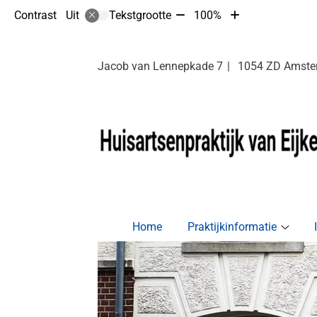
Tekst
Tekst
Contrast
Tekstgrootte
100%
Uit
verkleinen
vergroten
met
met
10%
10%
Jacob van Lennepkade
7
1054 ZD
Amste
Hoofdmenu
Home
Praktijkinformatie
Prakti
subm