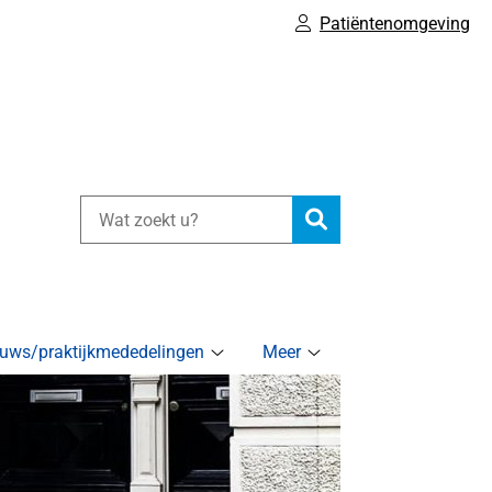
Patiëntenomgeving
Zoeken
uws/praktijkmededelingen
Meer
.nl
Nieuws/praktijkmededelingen
Meer
u
submenu
submenu