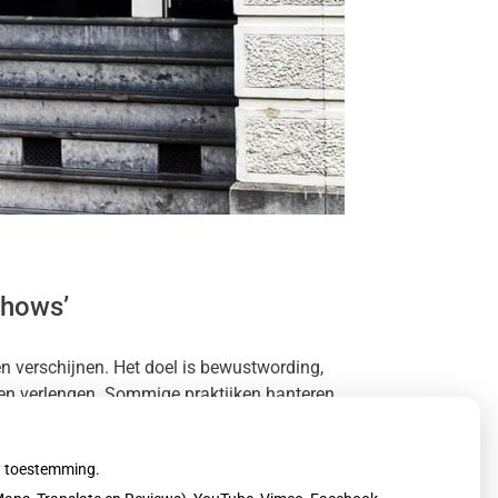
shows’
n verschijnen. Het doel is bewustwording,
den verlengen. Sommige praktijken hanteren
uw toestemming.