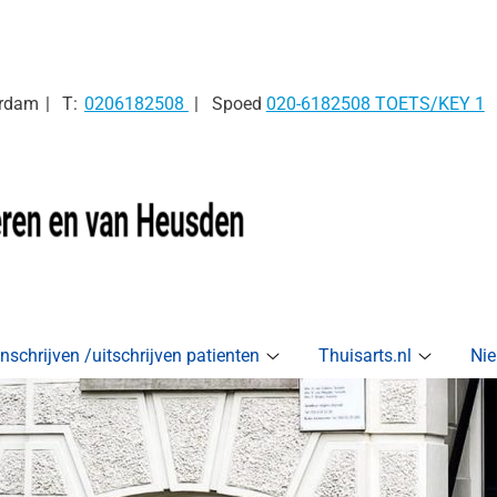
Tel:
rdam
0206182508
Spoed
020-6182508 TOETS/KEY 1
Inschrijven /uitschrijven patienten
Thuisarts.nl
Nie
jkinformatie
Inschrijven
Thuisarts
enu
/uitschrijven
submen
patienten
submenu