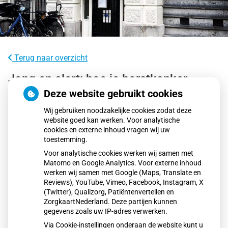
Terug naar overzicht
Jong en alert: hoe je borstkanker
herkent als je verder kijkt dan een
Deze website gebruikt cookies
knobbeltje
Wij gebruiken noodzakelijke cookies zodat deze
website goed kan werken. Voor analytische
cookies en externe inhoud vragen wij uw
Steeds meer jonge vrouwen krijgen borstkanker, terwijl
toestemming.
screening pas vanaf 50 jaar start. Daarom is eigen
Voor analytische cookies werken wij samen met
alertheid cruciaal. Let niet alleen op knobbeltjes, maar ook
Matomo en Google Analytics. Voor externe inhoud
op huid-, vorm- en tepelveranderingen. Volgens KWF
werken wij samen met Google (Maps, Translate en
Kankerbestrijding kan vroege herkenning het verschil
Reviews), YouTube, Vimeo, Facebook, Instagram, X
(Twitter), Qualizorg, Patiëntenvertellen en
maken. Ga bij twijfel altijd naar de huisarts.
ZorgkaartNederland. Deze partijen kunnen
gegevens zoals uw IP-adres verwerken.
Via Cookie-instellingen onderaan de website kunt u
Lees het hele artikel op:
Gez