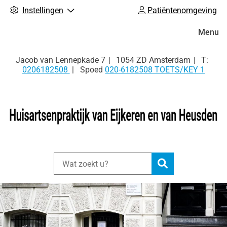
Instellingen
Patiëntenomgeving
Hoofdm
Menu
Tel:
Jacob van Lennepkade
7
1054 ZD
Amsterdam
0206182508
Spoed
020-6182508 TOETS/KEY 1
Zoeken