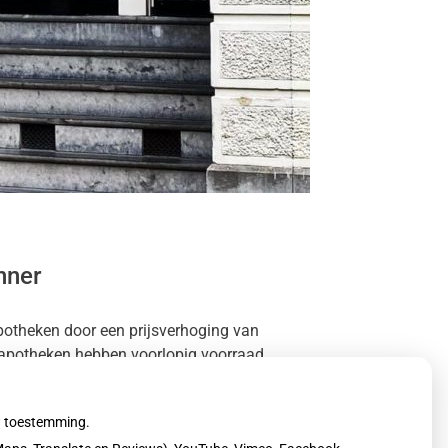
nner
potheken door een prijsverhoging van
 apotheken hebben voorlopig voorraad.
uw toestemming.