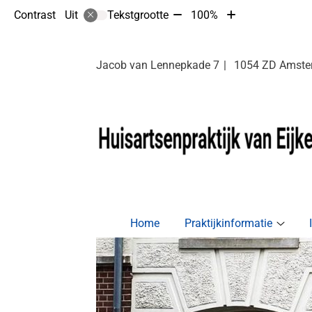
Tekst
Tekst
Contrast
Tekstgrootte
100%
Uit
verkleinen
vergroten
met
met
10%
10%
Jacob van Lennepkade
7
1054 ZD
Amste
Hoofdmenu
Home
Praktijkinformatie
Prakti
subm