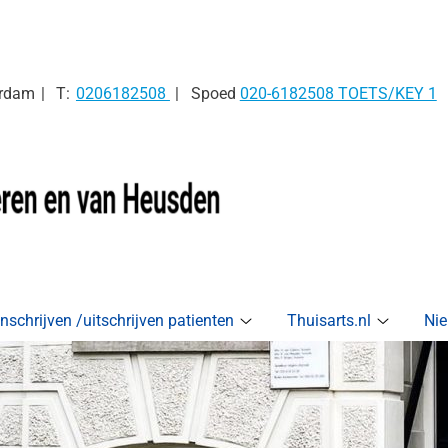
Tel:
rdam
0206182508
Spoed
020-6182508 TOETS/KEY 1
Inschrijven /uitschrijven patienten
Thuisarts.nl
Nie
jkinformatie
Inschrijven
Thuisarts
enu
/uitschrijven
submen
patienten
submenu