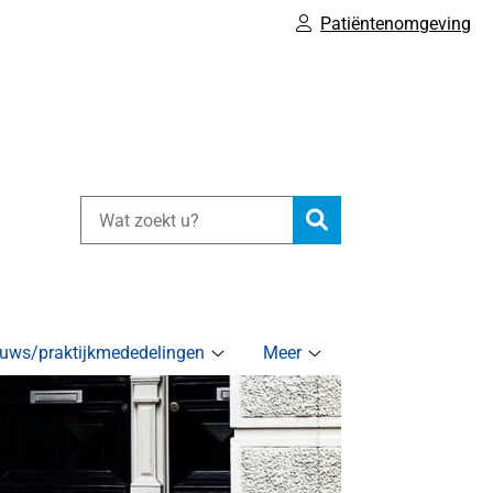
Patiëntenomgeving
Zoeken
uws/praktijkmededelingen
Meer
.nl
Nieuws/praktijkmededelingen
Meer
u
submenu
submenu