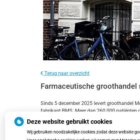
Terug naar overzicht
Farmaceutische groothandel 
Sinds 5 december 2025 levert groothandel Mo
fabrikant BMS. Meer dan 260.000 patiënten g
Alternatieven zijn beschikbaar, met een ande
Deze website gebruikt cookies
Wij gebruiken noodzakelijke cookies zodat deze website g
Lees het hele artikel op:
Gezondheidsnet